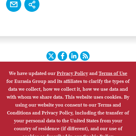
Twitter
Facebook
LinkedIn
RSS
We have updated our
Privacy Policy
and
Terms of Use
HOME
CONTACT US
SUBSCRIBE
SITE MAP
for Eurasia Group and its affiliates to clarify the types of
PRIVACY POLICY
ACCESSIBILITY
TERMS OF USE
data we collect, how we collect it, how we use data and
with whom we share data. This website uses cookies. By
using our website you consent to our Terms and
Conditions and Privacy Policy, including the transfer of
your personal data to the United States from your
country of residence (if different), and our use of